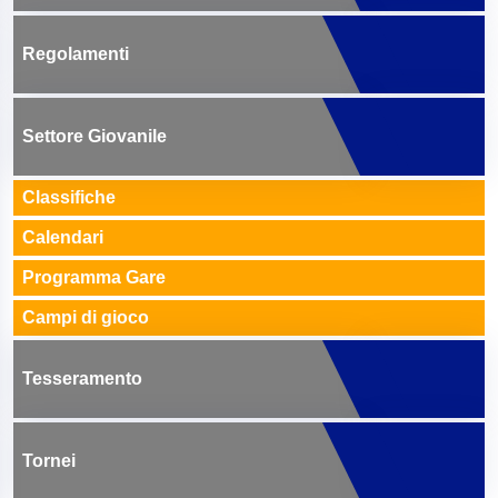
Regolamenti
Settore Giovanile
Classifiche
Calendari
Programma Gare
Campi di gioco
Tesseramento
Tornei