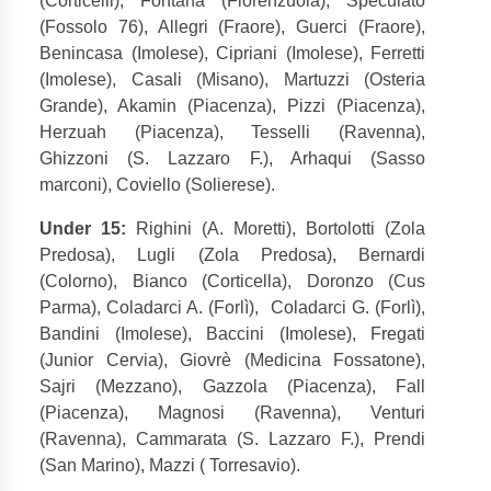
(Corticelli), Fontana (Fiorenzuola), Speculato
(Fossolo 76), Allegri (Fraore), Guerci (Fraore),
Benincasa (Imolese), Cipriani (Imolese), Ferretti
(Imolese), Casali (Misano), Martuzzi (Osteria
Grande), Akamin (Piacenza), Pizzi (Piacenza),
Herzuah (Piacenza), Tesselli (Ravenna),
Ghizzoni (S. Lazzaro F.), Arhaqui (Sasso
marconi), Coviello (Solierese).
Under 15:
Righini (A. Moretti), Bortolotti (Zola
Predosa), Lugli (Zola Predosa), Bernardi
(Colorno), Bianco (Corticella), Doronzo (Cus
Parma), Coladarci A. (Forlì),
Coladarci G. (Forlì),
Bandini (Imolese), Baccini (Imolese), Fregati
(Junior Cervia), Giovrè (Medicina Fossatone),
Sajri (Mezzano), Gazzola (Piacenza), Fall
(Piacenza), Magnosi (Ravenna), Venturi
(Ravenna), Cammarata (S. Lazzaro F.), Prendi
(San Marino), Mazzi ( Torresavio).